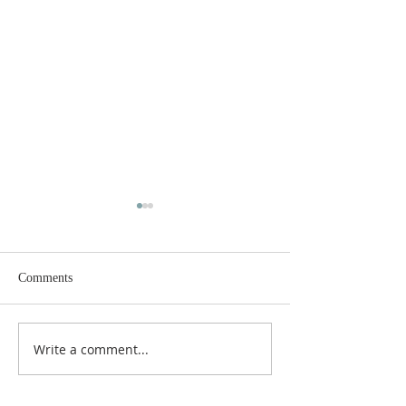
Comments
Lunar New Year 
Write a comment...
March 1st Independence
Movement Commemoration