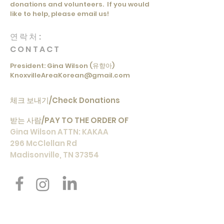
donations and volunteers. If you would
like to help, please email us!
연락처:
CONTACT
President: Gina Wilson (유향아)
KnoxvilleAreaKorean@gmail.com
체크 보내기/Check Donations
받는 사람/
PAY TO THE ORDER OF
Gina Wilson ATTN: KAKAA
296 McClellan Rd
Madisonville, TN 37354