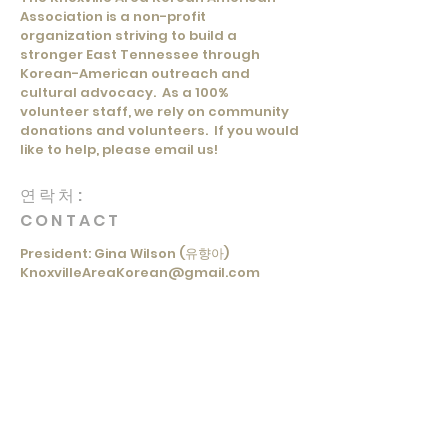
Association is a non-profit
organization striving to build a
stronger East Tennessee through
Korean-American outreach and
cultural advocacy. As a 100%
volunteer staff, we rely on community
donations and volunteers. If you would
like to help, please email us!
연락처:
CONTACT
President: Gina Wilson (유향아)
KnoxvilleAreaKorean@gmail.com
체크 보내기/Check Donations
받는 사람/
PAY TO THE ORDER OF
Gina Wilson ATTN: KAKAA
296 McClellan Rd
Madisonville, TN 37354