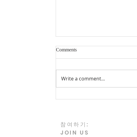
Comments
Write a comment...
Korean Memorial Day: A Day
of Remembrance
참여하기:
JOIN US