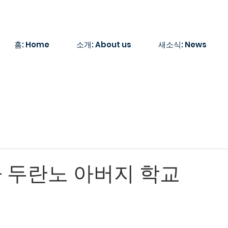
홈: Home
소개: About us
새소식: News
1차 두란노 아버지 학교