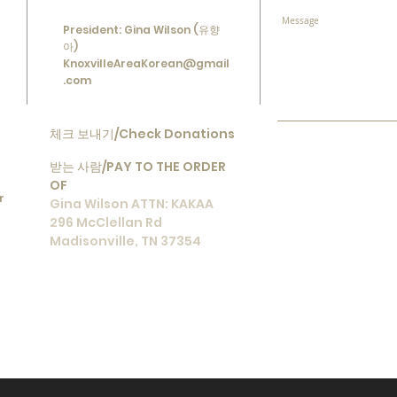
President: Gina Wilson (유향
아)
KnoxvilleAreaKorean@gmail
.com
체크 보내기/Check Donations
받는 사람/
PAY TO THE ORDER
OF
r
Gina Wilson ATTN: KAKAA
296 McClellan Rd
Madisonville, TN 37354