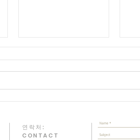
Luna
March 1st Independence
Movement Commemoration
연락처:
CONTACT