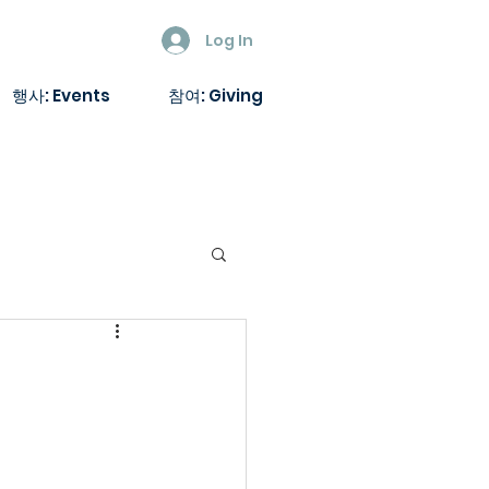
Log In
행사: Events
참여: Giving